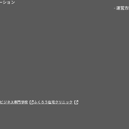
ーション
運営方
)
ビジネス専門学校
ふくろう在宅クリニック