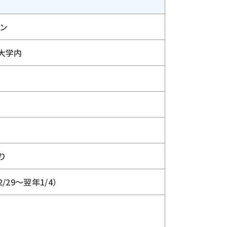
ン
大学内
り
12/29〜翌年1/4）