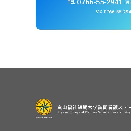
0766-55-2941
TEL
(月~
0766-55-29
FAX