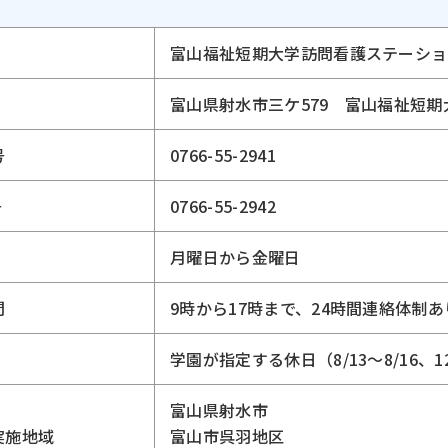
富山福祉短期大学
訪問看護ステーショ
富山県射水市三ケ579
富山福祉短期
号
0766-55-2941
号
0766-55-2942
月曜日から金曜日
間
9時から17時まで、
24時間連絡体制あ
学園が指定する休日
（8/13〜8/16、
富山県射水市
実施地域
富山市呉羽地区