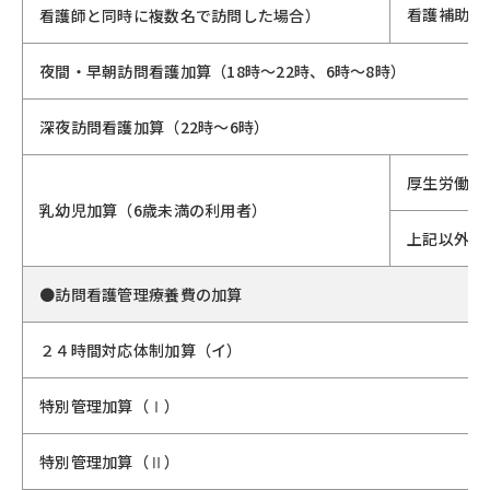
看護補助者
看護師と同時に複数名で訪問した場合）
夜間・早朝訪問看護加算（18時～22時、6時～8時）
深夜訪問看護加算（22時～6時）
厚生労働大
乳幼児加算（6歳未満の利用者）
上記以外
●訪問看護管理療養費の加算
２４時間対応体制加算（イ）
特別管理加算（Ⅰ）
特別管理加算（Ⅱ）