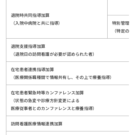
退院時共同指導加算
（入院中病院と共に指導）
特別管理指
（特定の状
退院支援指導加算
（退院日の訪問看護が必要が認められた者）
在宅患者連携指導加算
（医療関係職種間で情報共有し、その上で療養指導）
在宅患者緊急時等カンファレンス加算
（状態の急変や診療方針変更による
医療従事者とのカンファレンスと療養指導）
訪問看護医療情報連携加算